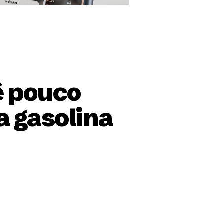
ê pouco
a gasolina