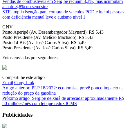
Vendas de combustíveis em Sergipe recuam 3,3%, mas acumulam
alta de 8,8% no semestre
STF amplia isenção para compra de veículos PCD e inclui pessoas
com deficiência mental leve e autismo nível 1
GNV
Posto Aperipê (Av. Desembargador Maynard): R$ 5,43
Posto Presidente (Av. Melício Machado): R$ 5,43
Posto 14 Bis (Av. José Carlos Silva): R$ 5,49
Posto Presidente (Av. José Carlos Silva): R$ 5,49
Fotos enviadas por seguidores
Compartilhe este artigo
Email
Copy Link
Artigo anterior
PLP 18/2022: economista prevê pouco impacto na
redução do preço da gasolina
Próximo artigo
Sergipe deixará de arrecadar aproximadamente R$
50 milhões/mês com lei que reduz ICMS
Publicidades