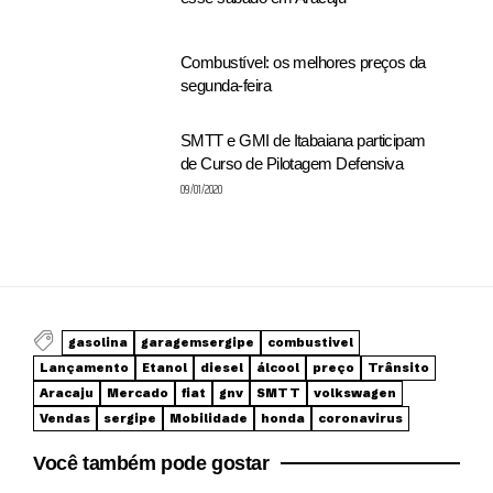
Combustível: os melhores preços da
segunda-feira
SMTT e GMI de Itabaiana participam
de Curso de Pilotagem Defensiva
09/01/2020
gasolina
garagemsergipe
combustivel
Lançamento
Etanol
diesel
álcool
preço
Trânsito
Aracaju
Mercado
fiat
gnv
SMTT
volkswagen
Vendas
sergipe
Mobilidade
honda
coronavirus
Você também pode gostar