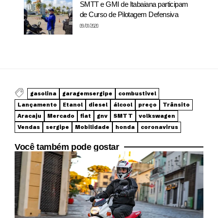
SMTT e GMI de Itabaiana participam
de Curso de Pilotagem Defensiva
09/01/2020
gasolina
garagemsergipe
combustivel
Lançamento
Etanol
diesel
álcool
preço
Trânsito
Aracaju
Mercado
fiat
gnv
SMTT
volkswagen
Vendas
sergipe
Mobilidade
honda
coronavirus
Você também pode gostar