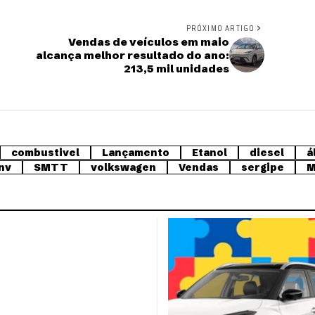
PRÓXIMO ARTIGO
Vendas de veículos em maio
alcança melhor resultado do ano:
213,5 mil unidades
combustivel
Lançamento
Etanol
diesel
á
nv
SMTT
volkswagen
Vendas
sergipe
M