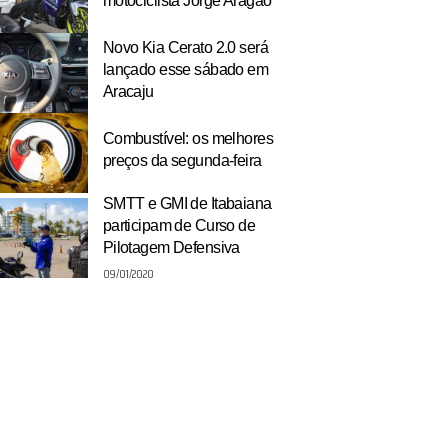
motociclista Jorge Aragão
Novo Kia Cerato 2.0 será
lançado esse sábado em
Aracaju
Combustível: os melhores
preços da segunda-feira
SMTT e GMI de Itabaiana
participam de Curso de
Pilotagem Defensiva
09/01/2020