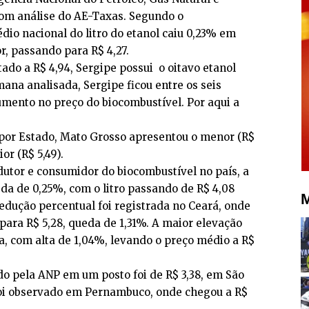
com análise do AE-Taxas. Segundo o
dio nacional do litro do etanol caiu 0,23% em
r, passando para R$ 4,27.
do a R$ 4,94, Sergipe possui o oitavo etanol
mana analisada, Sergipe ficou entre os seis
mento no preço do biocombustível. Por aqui a
 por Estado, Mato Grosso apresentou o menor (R$
or (R$ 5,49).
utor e consumidor do biocombustível no país, a
eda de 0,25%, com o litro passando de R$ 4,08
M
redução percentual foi registrada no Ceará, onde
 para R$ 5,28, queda de 1,31%. A maior elevação
, com alta de 1,04%, levando o preço médio a R$
do pela ANP em um posto foi de R$ 3,38, em São
 foi observado em Pernambuco, onde chegou a R$