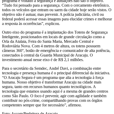
programa é voltado à segurança e autuações não são o objetivo.
“Tudo foi pensado para a segurança. Com o cercamento eletrônico,
todos os veículos que entram ou saem da cidade hoje serão vistos. O
objetivo não é autuar, mas prevenir. A polícia judiciária, civil ou
federal poderá acessar essas imagens para elucidar crimes e melhorar
a resposta às ocorrências”, explicou.
Outro eixo do programa é a implantação dos Totens de Segurança
Inteligente, posicionados em locais de grande circulação como a
Orla da Atalaia, Feira do Santa Maria, Mercado Central e
Rodoviária Nova. Com 4 metros de altura, os totens possuem
câmeras 360°, botão de emergência e comunicador de alta potência,
conectados à central da Guarda Municipal de Aracaju. O
investimento anual nesse eixo é de R$ 2,1 milhões.
Para o secretário da Semdec, André Davi, a combinação entre
tecnologia e presença humana é o principal diferencial da iniciativa.
“O Aracaju Segura é um programa que alia a tecnologia à força
humana. Nosso objetivo é transformar Aracaju na cidade mais
segura, tanto em recursos humanos quanto tecnológicos. A
tecnologia que estamos usando aqui é a mesma de grandes centros
como São Paulo. O foco é prevenir, agir com agilidade e também
contribuir no pós-crime, compartilhando provas com os órgãos
competentes sempre que for necessário”, afirmou.
Foto: Ascom/Prefeitura de Aracaju