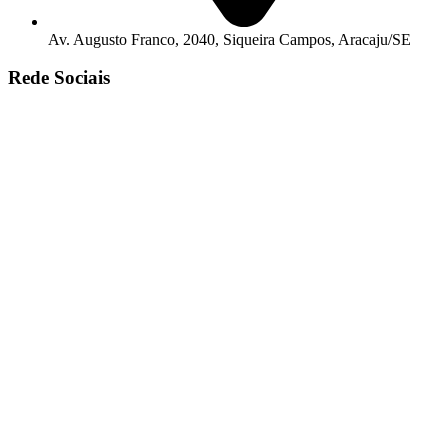
Av. Augusto Franco, 2040, Siqueira Campos, Aracaju/SE
Rede Sociais
© Copyright 2025. Todos os Direitos Reservados – Desenvolvido
Por
R2 Sites