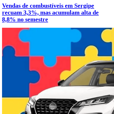
Vendas de combustíveis em Sergipe
recuam 3,3%, mas acumulam alta de
8,8% no semestre