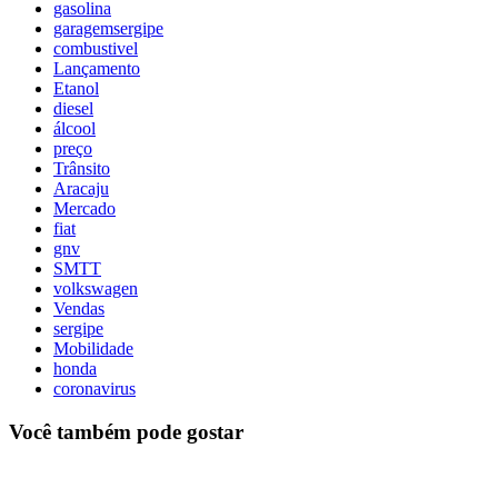
gasolina
garagemsergipe
combustivel
Lançamento
Etanol
diesel
álcool
preço
Trânsito
Aracaju
Mercado
fiat
gnv
SMTT
volkswagen
Vendas
sergipe
Mobilidade
honda
coronavirus
Você também pode gostar