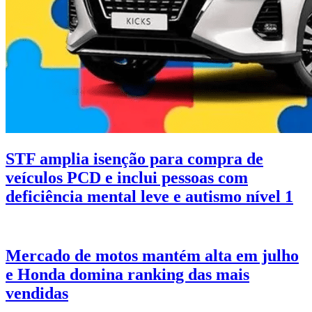
STF amplia isenção para compra de
veículos PCD e inclui pessoas com
deficiência mental leve e autismo nível 1
Mercado de motos mantém alta em julho
e Honda domina ranking das mais
vendidas