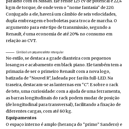
paralelo com os Nissan. Ele rende 125 cv de potêncai e 22,4
kgm de torque, de onde vem o “nome fantasia” de 220.
Conjugado a ele, haverá um câmbio de seis velocidades,
dupla embreagem e borboletas para troca de marcha. O
argumento para este tipo de transmissão, segundo a
Renault, é uma economia de até 20% no consumo em
relação ao CVT.
Câmbio é um pequeno seletor retangular
No estilo, se destaca a grade dianteira com pequenos
losangos e acabamento em black piano. Ele também tem a
primazia de ser o primeiro Renault com a nova logo,
batizada de “Nouvel R”, ladeada por faróis full-LED. Na
traseira, destacam-se as lanternas em “C”. E sobre o rack
de teto, uma curiosidade: com a ajuda de uma ferramenta,
as barras longitudinais do rack podem mudar de posição
(de longitudinal para transversal), facilitando a fixação de
diferentes cargas, com até 80 kg.
Equipamentos
O espaço interno é amplo (herança do “primo” Sandero) e