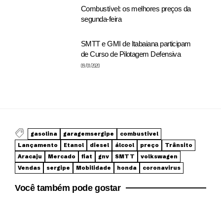
Combustível: os melhores preços da
segunda-feira
SMTT e GMI de Itabaiana participam
de Curso de Pilotagem Defensiva
09/01/2020
gasolina
garagemsergipe
combustivel
Lançamento
Etanol
diesel
álcool
preço
Trânsito
Aracaju
Mercado
fiat
gnv
SMTT
volkswagen
Vendas
sergipe
Mobilidade
honda
coronavirus
Você também pode gostar