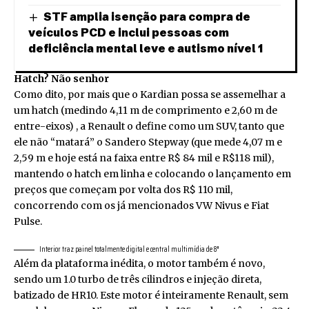
STF amplia isenção para compra de
veículos PCD e inclui pessoas com
deficiência mental leve e autismo nível 1
Hatch? Não senhor
Como dito, por mais que o Kardian possa se assemelhar a
um hatch (medindo 4,11 m de comprimento e 2,60 m de
entre-eixos) , a Renault o define como um SUV, tanto que
ele não “matará” o Sandero Stepway (que mede 4,07 m e
2,59 m e hoje está na faixa entre R$ 84 mil e R$118 mil),
mantendo o hatch em linha e colocando o lançamento em
preços que começam por volta dos R$ 110 mil,
concorrendo com os já mencionados VW Nivus e Fiat
Pulse.
Interior traz painel totalmente digital e central multimídia de 8″
Além da plataforma inédita, o motor também é novo,
sendo um 1.0 turbo de três cilindros e injeção direta,
batizado de HR10. Este motor é inteiramente Renault, sem