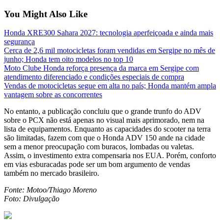
You Might Also Like
Honda XRE300 Sahara 2027: tecnologia aperfeiçoada e ainda mais
segurança
Cerca de 2,6 mil motocicletas foram vendidas em Sergipe no mês de
junho; Honda tem oito modelos no top 10
Moto Clube Honda reforça presença da marca em Sergipe com
atendimento diferenciado e condições especiais de compra
Vendas de motocicletas segue em alta no país; Honda mantém ampla
vantagem sobre as concorrentes
No entanto, a publicação concluiu que o grande trunfo do ADV
sobre o PCX não está apenas no visual mais aprimorado, nem na
lista de equipamentos. Enquanto as capacidades do scooter na terra
são limitadas, fazem com que o Honda ADV 150 ande na cidade
sem a menor preocupação com buracos, lombadas ou valetas.
Assim, o investimento extra compensaria nos EUA. Porém, conforto
em vias esburacadas pode ser um bom argumento de vendas
também no mercado brasileiro.
Fonte: Motoo/Thiago Moreno
Foto: Divulgação