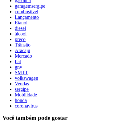
gasolina
garagemsergipe
combustivel
Lançamento
Etanol
diesel
álcool
preço
Trânsito
Aracaju
Mercado
fiat
gnv
SMTT
volkswagen
Vendas
sergipe
Mobilidade
honda
coronavirus
Você também pode gostar