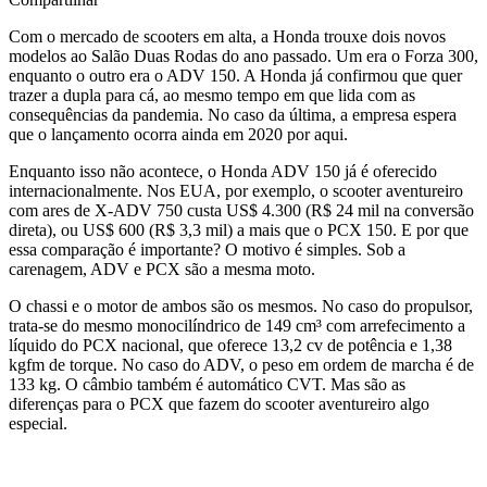
Com o mercado de scooters em alta, a Honda trouxe dois novos
modelos ao Salão Duas Rodas do ano passado. Um era o Forza 300,
enquanto o outro era o ADV 150. A Honda já confirmou que quer
trazer a dupla para cá, ao mesmo tempo em que lida com as
consequências da pandemia. No caso da última, a empresa espera
que o lançamento ocorra ainda em 2020 por aqui.
Enquanto isso não acontece, o Honda ADV 150 já é oferecido
internacionalmente. Nos EUA, por exemplo, o scooter aventureiro
com ares de X-ADV 750 custa US$ 4.300 (R$ 24 mil na conversão
direta), ou US$ 600 (R$ 3,3 mil) a mais que o PCX 150. E por que
essa comparação é importante? O motivo é simples. Sob a
carenagem, ADV e PCX são a mesma moto.
O chassi e o motor de ambos são os mesmos. No caso do propulsor,
trata-se do mesmo monocilíndrico de 149 cm³ com arrefecimento a
líquido do PCX nacional, que oferece 13,2 cv de potência e 1,38
kgfm de torque. No caso do ADV, o peso em ordem de marcha é de
133 kg. O câmbio também é automático CVT. Mas são as
diferenças para o PCX que fazem do scooter aventureiro algo
especial.