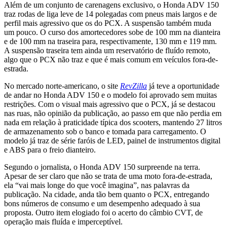
Além de um conjunto de carenagens exclusivo, o Honda ADV 150
traz rodas de liga leve de 14 polegadas com pneus mais largos e de
perfil mais agressivo que os do PCX. A suspensão também muda
um pouco. O curso dos amortecedores sobe de 100 mm na dianteira
e de 100 mm na traseira para, respectivamente, 130 mm e 119 mm.
A suspensão traseira tem ainda um reservatório de fluído remoto,
algo que o PCX não traz e que é mais comum em veículos fora-de-
estrada.
No mercado norte-americano, o site
RevZilla
já teve a oportunidade
de andar no Honda ADV 150 e o modelo foi aprovado sem muitas
restrições. Com o visual mais agressivo que o PCX, já se destacou
nas ruas, não opinião da publicação, ao passo em que não perdia em
nada em relação à praticidade típica dos scooters, mantendo 27 litros
de armazenamento sob o banco e tomada para carregamento. O
modelo já traz de série faróis de LED, painel de instrumentos digital
e ABS para o freio dianteiro.
Segundo o jornalista, o Honda ADV 150 surpreende na terra.
Apesar de ser claro que não se trata de uma moto fora-de-estrada,
ela “vai mais longe do que você imagina”, nas palavras da
publicação. Na cidade, anda tão bem quanto o PCX, entregando
bons números de consumo e um desempenho adequado à sua
proposta. Outro item elogiado foi o acerto do câmbio CVT, de
operação mais fluída e imperceptível.