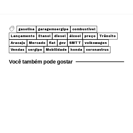
gasolina
garagemsergipe
combustivel
Lançamento
Etanol
diesel
álcool
preço
Trânsito
Aracaju
Mercado
fiat
gnv
SMTT
volkswagen
Vendas
sergipe
Mobilidade
honda
coronavirus
Você também pode gostar