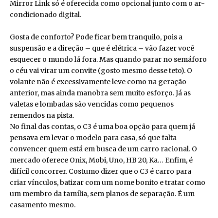
Mirror Link só é oferecida como opcional junto com o ar-
condicionado digital.
Gosta de conforto? Pode ficar bem tranquilo, pois a
suspensão e a direção – que é elétrica – vão fazer você
esquecer o mundo lá fora. Mas quando parar no semáforo
o céu vai virar um convite (gosto mesmo desse teto). O
volante não é excessivamente leve como na geração
anterior, mas ainda manobra sem muito esforço. Já as
valetas e lombadas são vencidas como pequenos
remendos na pista.
No final das contas, o C3 é uma boa opção para quem já
pensava em levar o modelo para casa, só que falta
convencer quem está em busca de um carro racional. O
mercado oferece Onix, Mobi, Uno, HB 20, Ka… Enfim, é
difícil concorrer. Costumo dizer que o C3 é carro para
criar vínculos, batizar com um nome bonito e tratar como
um membro da família, sem planos de separação. É um
casamento mesmo.