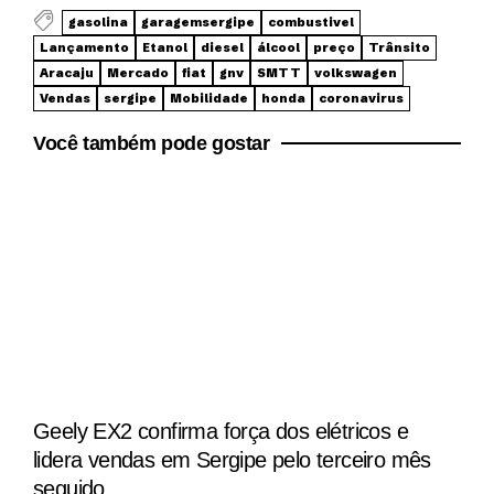
gasolina
garagemsergipe
combustivel
Lançamento
Etanol
diesel
álcool
preço
Trânsito
Aracaju
Mercado
fiat
gnv
SMTT
volkswagen
Vendas
sergipe
Mobilidade
honda
coronavirus
Você também pode gostar
Geely EX2 confirma força dos elétricos e
lidera vendas em Sergipe pelo terceiro mês
seguido