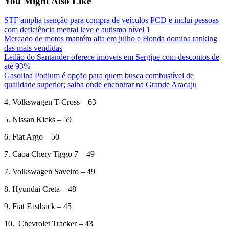
You Might Also Like
STF amplia isenção para compra de veículos PCD e inclui pessoas
com deficiência mental leve e autismo nível 1
Mercado de motos mantém alta em julho e Honda domina ranking
das mais vendidas
Leilão do Santander oferece imóveis em Sergipe com descontos de
até 93%
Gasolina Podium é opção para quem busca combustível de
qualidade superior; saiba onde encontrar na Grande Aracaju
4. Volkswagen T-Cross – 63
5. Nissan Kicks – 59
6. Fiat Argo – 50
7. Caoa Chery Tiggo 7 – 49
7. Volkswagen Saveiro – 49
8. Hyundai Creta – 48
9. Fiat Fastback – 45
10. Chevrolet Tracker – 43