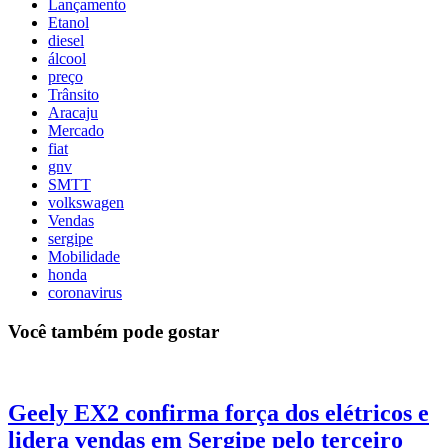
Lançamento
Etanol
diesel
álcool
preço
Trânsito
Aracaju
Mercado
fiat
gnv
SMTT
volkswagen
Vendas
sergipe
Mobilidade
honda
coronavirus
Você também pode gostar
Geely EX2 confirma força dos elétricos e
lidera vendas em Sergipe pelo terceiro