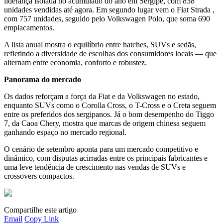
liderança isolada no acumulado do ano em Sergipe, com 838
unidades vendidas até agora. Em segundo lugar vem o Fiat Strada ,
com 757 unidades, seguido pelo Volkswagen Polo, que soma 690
emplacamentos.
A lista anual mostra o equilíbrio entre hatches, SUVs e sedãs,
refletindo a diversidade de escolhas dos consumidores locais — que
alternam entre economia, conforto e robustez.
Panorama do mercado
Os dados reforçam a força da Fiat e da Volkswagen no estado,
enquanto SUVs como o Corolla Cross, o T-Cross e o Creta seguem
entre os preferidos dos sergipanos. Já o bom desempenho do Tiggo
7, da Caoa Chery, mostra que marcas de origem chinesa seguem
ganhando espaço no mercado regional.
O cenário de setembro aponta para um mercado competitivo e
dinâmico, com disputas acirradas entre os principais fabricantes e
uma leve tendência de crescimento nas vendas de SUVs e
crossovers compactos.
Compartilhe este artigo
Email
Copy Link