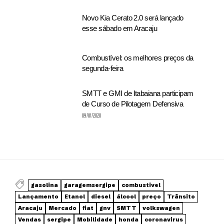
Novo Kia Cerato 2.0 será lançado
esse sábado em Aracaju
Combustível: os melhores preços da
segunda-feira
SMTT e GMI de Itabaiana participam
de Curso de Pilotagem Defensiva
09/01/2020
gasolina
garagemsergipe
combustivel
Lançamento
Etanol
diesel
álcool
preço
Trânsito
Aracaju
Mercado
fiat
gnv
SMTT
volkswagen
Vendas
sergipe
Mobilidade
honda
coronavirus