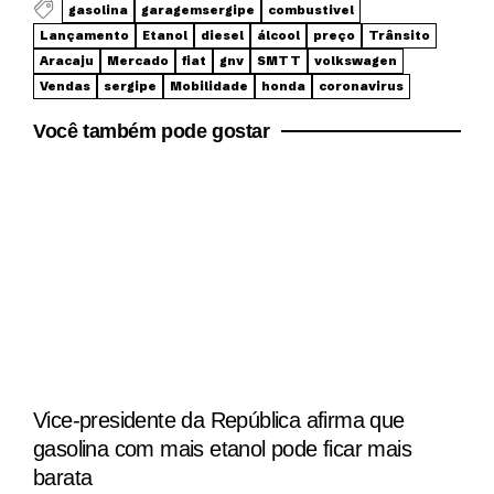
gasolina
garagemsergipe
combustivel
Lançamento
Etanol
diesel
álcool
preço
Trânsito
Aracaju
Mercado
fiat
gnv
SMTT
volkswagen
Vendas
sergipe
Mobilidade
honda
coronavirus
Você também pode gostar
Vice-presidente da República afirma que
gasolina com mais etanol pode ficar mais
barata