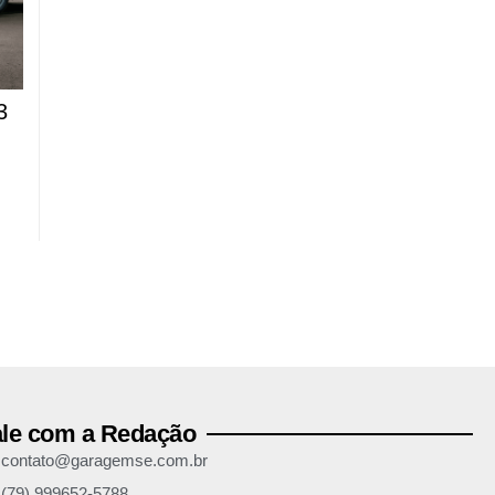
3
ale com a Redação
contato@garagemse.com.br
(79) 999652-5788