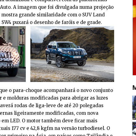
 Auto. A imagem que foi divulgada numa projeção
og mostra grande similaridade com o SUV Land
 SW4 puxará o desenho de faróis e de grade.
M
 que o para-choque acompanhará o novo conjunto
 e molduras modificadas para abrigar as luzes
haverá rodas de liga-leve de até 20 polegadas
ernas ligeiramente modificadas, com nova
o em LED. O motor também deve ficar mais
uais 177 cv e 42,8 kgfm na versão turbodiesel. O
er primeiro na Ásia, em países como Tailândia e