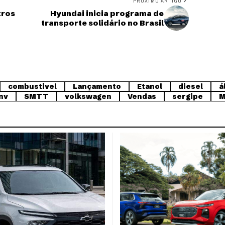
PRÓXIMO ARTIGO
tros
Hyundai inicia programa de
transporte solidário no Brasil
combustivel
Lançamento
Etanol
diesel
á
nv
SMTT
volkswagen
Vendas
sergipe
M