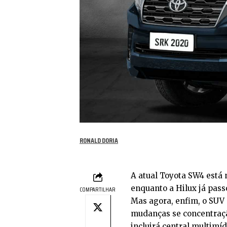
RONALD DORIA
A atual Toyota SW4 está
enquanto a Hilux já pas
COMPARTILHAR
Mas agora, enfim, o SUV 
mudanças se concentraçã
incluirá central multimí