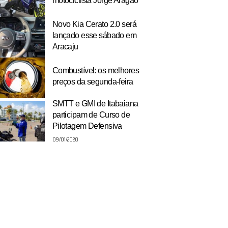
motociclista Jorge Aragão
Novo Kia Cerato 2.0 será
lançado esse sábado em
Aracaju
Combustível: os melhores
preços da segunda-feira
SMTT e GMI de Itabaiana
participam de Curso de
Pilotagem Defensiva
09/01/2020