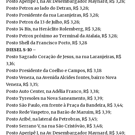
Posto Aperipê I, na Av. Desembargador Maynard, R$ 3,28;
Posto Petrox ao lado do Detran, R$ 3,28;
Posto Presidente da rua Laranjeiras, R$ 3,28;
Posto Petrox da 13 de Julho, R$ 3,28;
Posto 14 Bis, na Heráclito Rolemberg, R$ 3,28;
Posto Petrox próximo ao Terminal da Atalaia, R$ 3,28;
Posto Shell da Francisco Porto, R$ 3,28
DIESEL S-10 –
Posto Sagrado Coração de Jesus, na rua Laranjeiras, R$
3,16;
Posto Presidente da Coelho e Campos, R$ 3,18
Posto Veneza, na Avenida Alcides fontes, bairro Nova
Veneza, R$ 3,35;
Posto Auto Center, na Adélia Franco, R$ 3,38;
Posto Tyresoles na Nova Saneamento, R$ 3,39;
Posto São Paulo, em frente à Praça da Bandeira, R$ 3,44;
Posto Rede Vaspetro, na Barão de Maruim, R$ 3,39;
Posto Aribé, na lateral da Petrobras, R$ 3,45;
Posto Serrano V, na rua São Cristóvão, R$ 3,48;
Posto Aperipê I, na Av. Desembargador Maynard, R$ 3,49;