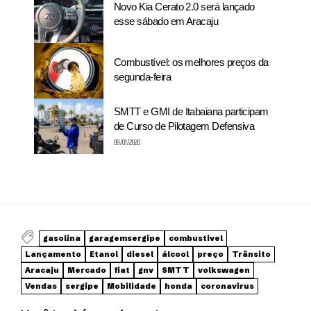
Novo Kia Cerato 2.0 será lançado
esse sábado em Aracaju
Combustível: os melhores preços da
segunda-feira
SMTT e GMI de Itabaiana participam
de Curso de Pilotagem Defensiva
09/01/2020
gasolina
garagemsergipe
combustivel
Lançamento
Etanol
diesel
álcool
preço
Trânsito
Aracaju
Mercado
fiat
gnv
SMTT
volkswagen
Vendas
sergipe
Mobilidade
honda
coronavirus