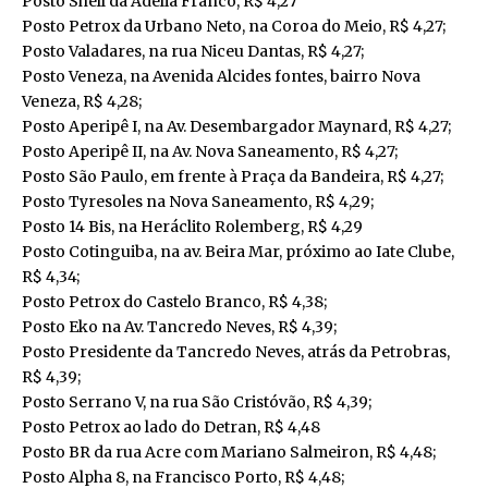
Posto Shell da Adélia Franco, R$ 4,27
Posto Petrox da Urbano Neto, na Coroa do Meio, R$ 4,27;
Posto Valadares, na rua Niceu Dantas, R$ 4,27;
Posto Veneza, na Avenida Alcides fontes, bairro Nova
Veneza, R$ 4,28;
Posto Aperipê I, na Av. Desembargador Maynard, R$ 4,27;
Posto Aperipê II, na Av. Nova Saneamento, R$ 4,27;
Posto São Paulo, em frente à Praça da Bandeira, R$ 4,27;
Posto Tyresoles na Nova Saneamento, R$ 4,29;
Posto 14 Bis, na Heráclito Rolemberg, R$ 4,29
Posto Cotinguiba, na av. Beira Mar, próximo ao Iate Clube,
R$ 4,34;
Posto Petrox do Castelo Branco, R$ 4,38;
Posto Eko na Av. Tancredo Neves, R$ 4,39;
Posto Presidente da Tancredo Neves, atrás da Petrobras,
R$ 4,39;
Posto Serrano V, na rua São Cristóvão, R$ 4,39;
Posto Petrox ao lado do Detran, R$ 4,48
Posto BR da rua Acre com Mariano Salmeiron, R$ 4,48;
Posto Alpha 8, na Francisco Porto, R$ 4,48;