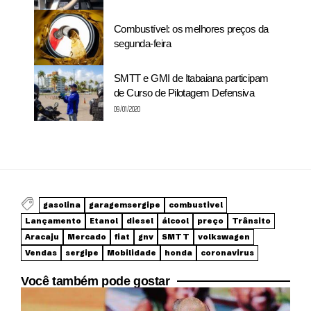
Combustível: os melhores preços da
segunda-feira
SMTT e GMI de Itabaiana participam
de Curso de Pilotagem Defensiva
09/01/2020
gasolina
garagemsergipe
combustivel
Lançamento
Etanol
diesel
álcool
preço
Trânsito
Aracaju
Mercado
fiat
gnv
SMTT
volkswagen
Vendas
sergipe
Mobilidade
honda
coronavirus
Você também pode gostar