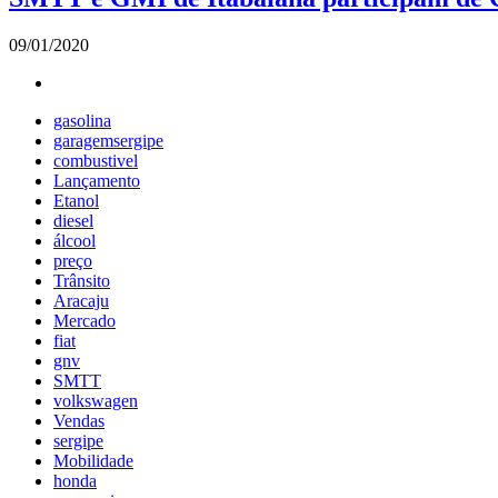
09/01/2020
gasolina
garagemsergipe
combustivel
Lançamento
Etanol
diesel
álcool
preço
Trânsito
Aracaju
Mercado
fiat
gnv
SMTT
volkswagen
Vendas
sergipe
Mobilidade
honda