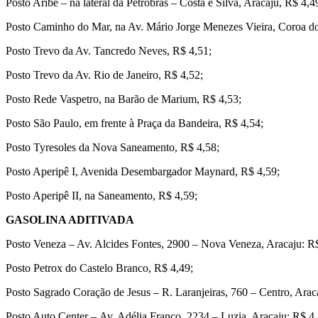
Posto Aribé – na lateral da Petrobras – Costa e Silva, Aracaju, R$ 4,4
Posto Caminho do Mar, na Av. Mário Jorge Menezes Vieira, Coroa d
Posto Trevo da Av. Tancredo Neves, R$ 4,51;
Posto Trevo da Av. Rio de Janeiro, R$ 4,52;
Posto Rede Vaspetro, na Barão de Marium, R$ 4,53;
Posto São Paulo, em frente à Praça da Bandeira, R$ 4,54;
Posto Tyresoles da Nova Saneamento, R$ 4,58;
Posto Aperipê I, Avenida Desembargador Maynard, R$ 4,59;
Posto Aperipê II, na Saneamento, R$ 4,59;
GASOLINA ADITIVADA
Posto Veneza – Av. Alcides Fontes, 2900 – Nova Veneza, Aracaju: R
Posto Petrox do Castelo Branco, R$ 4,49;
Posto Sagrado Coração de Jesus – R. Laranjeiras, 760 – Centro, Arac
Posto Auto Center – Av. Adélia Franco, 2234 – Luzia, Aracaju: R$ 4,