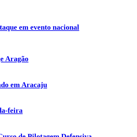
staque em evento nacional
ge Aragão
bado em Aracaju
a-feira
urso de Pilotagem Defensiva