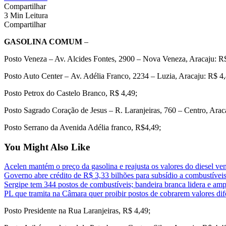
Compartilhar
3 Min Leitura
Compartilhar
GASOLINA COMUM
–
Posto Veneza – Av. Alcides Fontes, 2900 – Nova Veneza, Aracaju: R
Posto Auto Center – Av. Adélia Franco, 2234 – Luzia, Aracaju: R$ 4,
Posto Petrox do Castelo Branco, R$ 4,49;
Posto Sagrado Coração de Jesus – R. Laranjeiras, 760 – Centro, Arac
Posto Serrano da Avenida Adélia franco, R$4,49;
You Might Also Like
Acelen mantém o preço da gasolina e reajusta os valores do diesel ven
Governo abre crédito de R$ 3,33 bilhões para subsídio a combustívei
Sergipe tem 344 postos de combustíveis; bandeira branca lidera e amp
PL que tramita na Câmara quer proibir postos de cobrarem valores dife
Posto Presidente na Rua Laranjeiras, R$ 4,49;