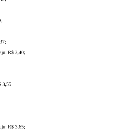
8;
37;
aju: R$ 3,40;
$ 3,55
aju: R$ 3,65;