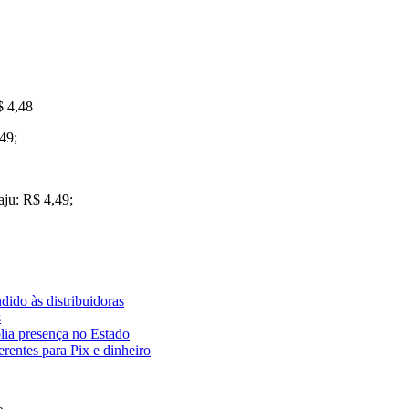
$ 4,48
49;
aju: R$ 4,49;
dido às distribuidoras
s
lia presença no Estado
rentes para Pix e dinheiro