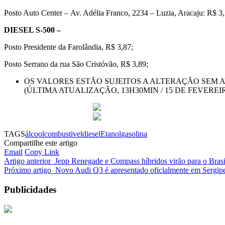
Posto Auto Center – Av. Adélia Franco, 2234 – Luzia, Aracaju: R$ 3,
DIESEL S-500 –
Posto Presidente da Farolândia, R$ 3,87;
Posto Serrano da rua São Cristóvão, R$ 3,89;
OS VALORES ESTÃO SUJEITOS A ALTERAÇÃO SEM A
(ÚLTIMA ATUALIZAÇÃO, 13H30MIN / 15 DE FEVEREI
TAGS
álcool
combustivel
diesel
Etanol
gasolina
Compartilhe este artigo
Email
Copy Link
Artigo anterior
Jepp Renegade e Compass híbridos virão para o Brasi
Próximo artigo
Novo Audi Q3 é apresentado oficialmente em Sergip
Publicidades