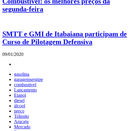
Combustível: os melhores preços da
segunda-feira
SMTT e GMI de Itabaiana participam de
Curso de Pilotagem Defensiva
09/01/2020
gasolina
garagemsergipe
combustivel
Lançamento
Etanol
diesel
álcool
preço
Trânsito
Aracaju
Mercado