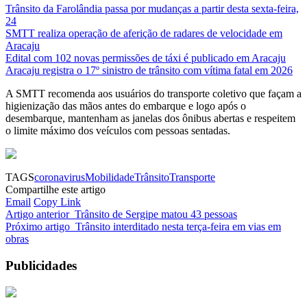
Trânsito da Farolândia passa por mudanças a partir desta sexta-feira,
24
SMTT realiza operação de aferição de radares de velocidade em
Aracaju
Edital com 102 novas permissões de táxi é publicado em Aracaju
Aracaju registra o 17º sinistro de trânsito com vítima fatal em 2026
A SMTT recomenda aos usuários do transporte coletivo que façam a
higienização das mãos antes do embarque e logo após o
desembarque, mantenham as janelas dos ônibus abertas e respeitem
o limite máximo dos veículos com pessoas sentadas.
TAGS
coronavirus
Mobilidade
Trânsito
Transporte
Compartilhe este artigo
Email
Copy Link
Artigo anterior
Trânsito de Sergipe matou 43 pessoas
Próximo artigo
Trânsito interditado nesta terça-feira em vias em
obras
Publicidades