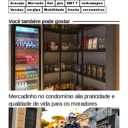
Aracaju
Mercado
fiat
gnv
SMTT
volkswagen
Vendas
sergipe
Mobilidade
honda
coronavirus
Você também pode gostar
Mercadinho no condomínio alia praticidade e
qualidade de vida para os moradores