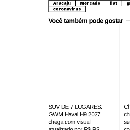
Aracaju
Mercado
fiat
g
coronavirus
Você também pode gostar
SUV DE 7 LUGARES:
Ch
GWM Haval H9 2027
ch
chega com visual
se
atualizado por R$ R$
co