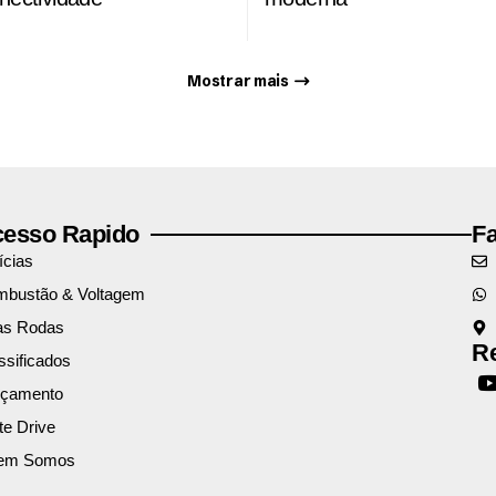
Mostrar mais
esso Rapido
F
ícias
bustão & Voltagem
as Rodas
Re
ssificados
nçamento
te Drive
em Somos