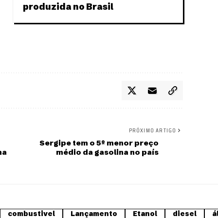
produzida no Brasil
PRÓXIMO ARTIGO
Sergipe tem o 5º menor preço
na
médio da gasolina no país
combustivel
Lançamento
Etanol
diesel
á