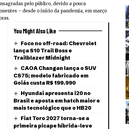
nsagradas pelo público, devido a pouca
onentes – desde o início da pandemia, em março
oras.
You Might Also Like
Foco no off-road: Chevrolet
lança S10 Trail Boss e
Trailblazer Midnight
CAOA Changan lança o SUV
CS75; modelo fabricado em
Goiás custa R$ 199.990
Hyundai apresenta i20 no
Brasil e aposta em hatch maior e
mais tecnológico que o HB20
Fiat Toro 2027 torna-se a
primeira picape híbrida-leve