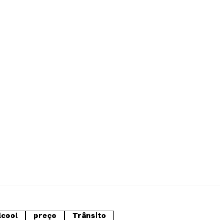
lcool
preço
Trânsito